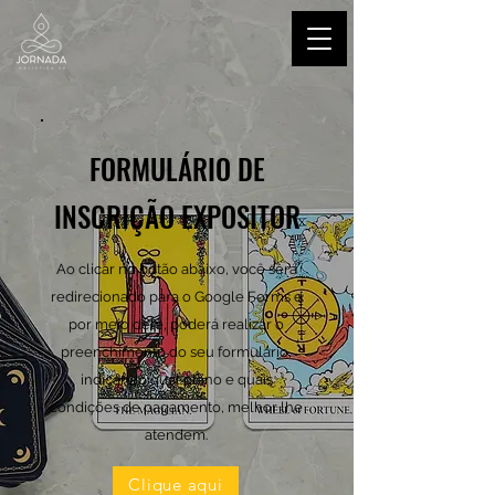
FORMULÁRIO DE
INSCRIÇÃO EXPOSITOR
Ao clicar no botão abaixo, você será
redirecionado para o Google Forms e
por meio dele, poderá realizar o
preenchimento do seu formulário,
indicando qual plano e quais
condições de pagamento, melhor lhe
atendem.
Clique aqui