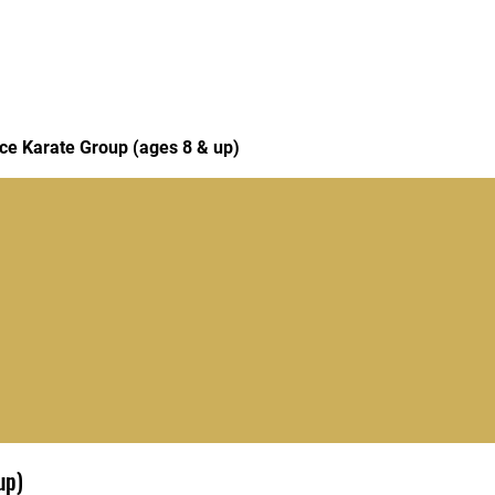
Edições Anteriores
Edições 2026
ce Karate Group (ages 8 & up)
up)