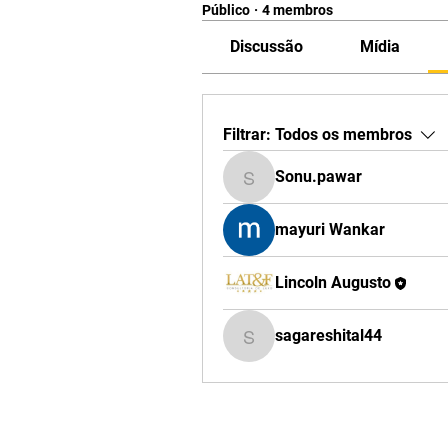
Público
·
4 membros
Discussão
Mídia
Filtrar:
Todos os membros
Sonu.pawar
Sonu.pawar
mayuri Wankar
Lincoln Augusto
sagareshital44
sagareshital44