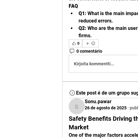
FAQ
Q1:
 What is the main impac
reduced errors.
Q2:
 Who are the main users
firms.
0
0 comentário
Kirjoita kommentti...
Este post é de um grupo su
Sonu.pawar
26 de agosto de 2025
·
publ
Sonu.pawar
Safety Benefits Driving 
Market
One of the major factors accele