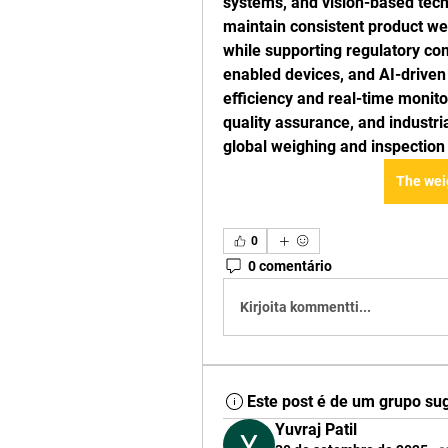
systems, and vision-based tec
maintain consistent product we
while supporting regulatory co
enabled devices, and AI-driven 
efficiency and real-time monito
quality assurance, and industria
global weighing and inspection
The wei
0
0 comentário
Kirjoita kommentti...
Este post é de um grupo su
Yuvraj Patil