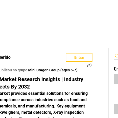
Edições Anteriores
Edições 2026
gerido
Entrar
Gr
ublicou no grupo
Mini Dragon Group (ages 6-7)
Market Research Insights | Industry
ects By 2032
ket provides essential solutions for ensuring 
compliance across industries such as food and 
hemicals, and manufacturing. Key equipment 
ckweighers, metal detectors, X-ray inspection 