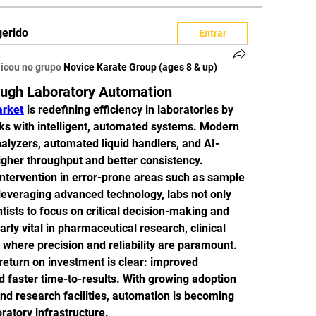
gerido
Entrar
icou no grupo
Novice Karate Group (ages 8 & up)
rough Laboratory Automation
arket
 is redefining efficiency in laboratories by 
ks with intelligent, automated systems. Modern 
nalyzers, automated liquid handlers, and AI-
gher throughput and better consistency.
tervention in error-prone areas such as sample 
leveraging advanced technology, labs not only 
tists to focus on critical decision-making and 
larly vital in pharmaceutical research, clinical 
 where precision and reliability are paramount.
return on investment is clear: improved 
d faster time-to-results. With growing adoption 
and research facilities, automation is becoming 
ratory infrastructure.