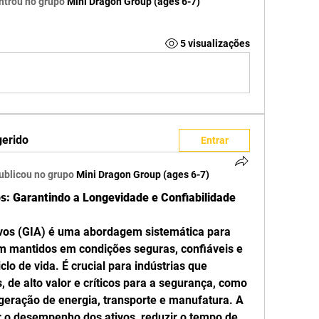
ntrou no grupo
Mini Dragon Group (ages 6-7)
5 visualizações
gerido
Entrar
ublicou no grupo
Mini Dragon Group (ages 6-7)
s: Garantindo a Longevidade e Confiabilidade 
ivos (GIA) é uma abordagem sistemática para 
am mantidos em condições seguras, confiáveis e 
clo de vida. É crucial para indústrias que 
de alto valor e críticos para a segurança, como 
 geração de energia, transporte e manufatura. A 
 o desempenho dos ativos, reduzir o tempo de 