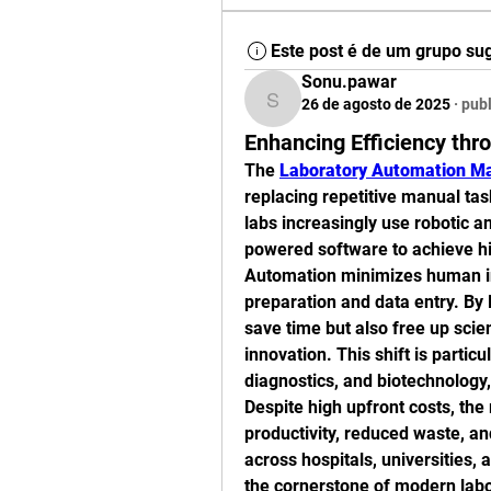
Este post é de um grupo su
Sonu.pawar
26 de agosto de 2025
·
publ
Sonu.pawar
Enhancing Efficiency th
The 
Laboratory Automation M
replacing repetitive manual tas
labs increasingly use robotic a
powered software to achieve hi
Automation minimizes human in
preparation and data entry. By 
save time but also free up scien
innovation. This shift is particu
diagnostics, and biotechnology,
Despite high upfront costs, the 
productivity, reduced waste, an
across hospitals, universities, 
the cornerstone of modern labo