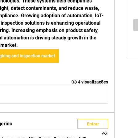
hnologies. These systems help companies 
ight, detect contaminants, and reduce waste, 
mpliance. Growing adoption of automation, IoT-
inspection solutions is enhancing operational 
ring. Increasing emphasis on product safety, 
l automation is driving steady growth in the 
 market.
ghing and inspection market
4 visualizações
gerido
Entrar